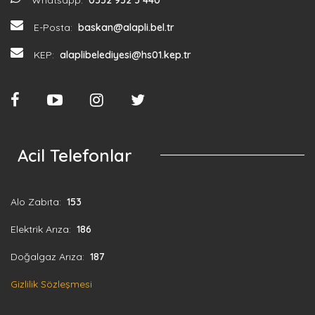
E-Posta:
baskan@alapli.bel.tr
KEP:
alaplibelediyesi@hs01.kep.tr
Acil Telefonlar
Alo Zabıta:
153
Elektrik Arıza:
186
Doğalgaz Arıza:
187
Gizlilik Sözleşmesi