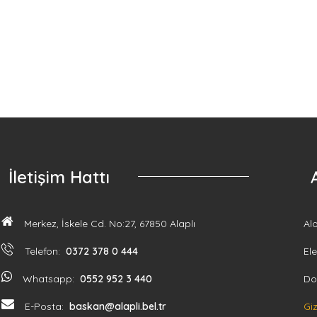
İletişim Hattı
Merkez, İskele Cd. No:27, 67850 Alaplı
Al
Telefon:
0372 378 0 444
Ele
Whatsapp:
0552 952 3 440
Do
E-Posta:
baskan@alapli.bel.tr
Giz