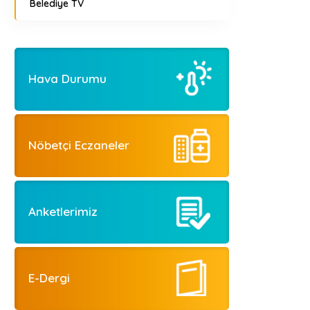
Belediye TV
Hava Durumu
Nöbetçi Eczaneler
Anketlerimiz
E-Dergi