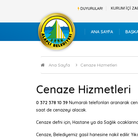
BAŞVURU LİSTESİ
KURUM İÇİ ZA
DUYURULAR!
ANA SAYFA
BAŞK
Ana Sayfa
Cenaze Hizmetleri
Cenaze Hizmetleri
0 372 378 10 39
Numaralı telefonları aranarak cena
saat de cenazeyi alacak.
Cenaze defni için, Hastane ya da Sağlık ocaklarınd
Cenaze, Belediyemiz gasil hanesine nakil edilir. Y