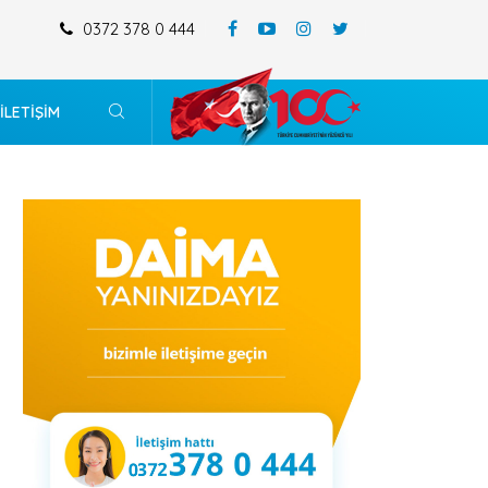
0372 378 0 444
MERKEZ MAHALLESİ 196 ADA 4-5-14 VE 15 SAYILI PARSELİ KAPSAYAN
DEĞİŞİKLİĞİ
İLETİŞİM