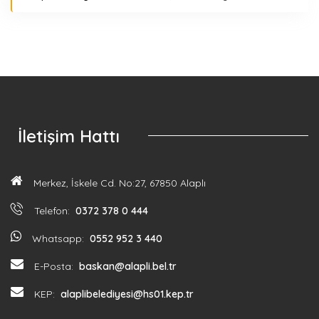
İletişim Hattı
Merkez, İskele Cd. No:27, 67850 Alaplı
Telefon:
0372 378 0 444
Whatsapp:
0552 952 3 440
E-Posta:
baskan@alapli.bel.tr
KEP:
alaplibelediyesi@hs01.kep.tr