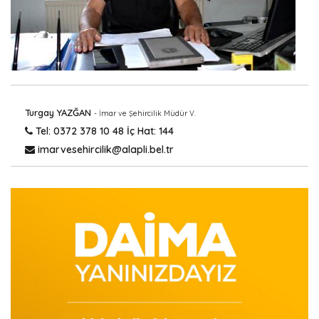
Turgay YAZĞAN
- İmar ve Şehircilik Müdür V.
Tel: 0372 378 10 48 İç Hat: 144
imarvesehircilik@alapli.bel.tr