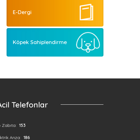
E-Dergi
Köpek Sahiplendirme
Acil Telefonlar
o Zabıta:
153
ktrik Arıza:
186