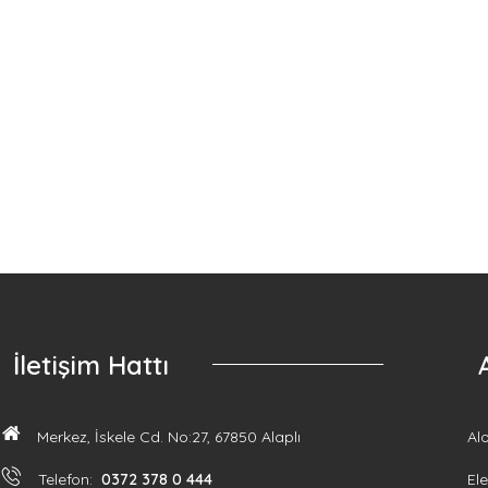
İletişim Hattı
Merkez, İskele Cd. No:27, 67850 Alaplı
Al
Telefon:
0372 378 0 444
Ele