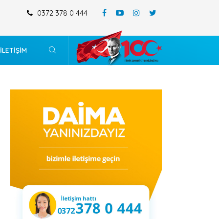
0372 378 0 444
MERKEZ MAHALLESİ 196 ADA 4-5-14 VE 15 SAYILI PARSELİ KAPSAYAN
DEĞİŞİKLİĞİ
İLETİŞİM