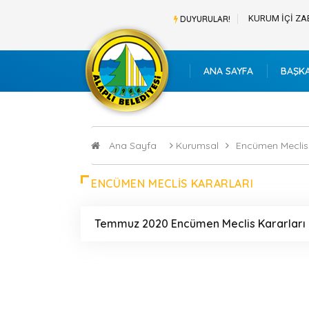
BAŞVURU LİSTESİ
KURUM İÇİ ZA
DUYURULAR!
ANA SAYFA
BAŞK
Ana Sayfa
Kurumsal
Encümen Meclis 
ENCÜMEN MECLIS KARARLARI
Temmuz 2020 Encümen Meclis Kararları