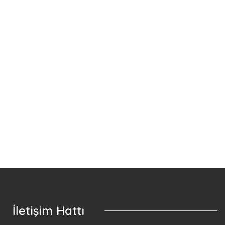
Anketlerimiz
E-Dergi
Köpek Sahiplendirme
İletişim Hattı