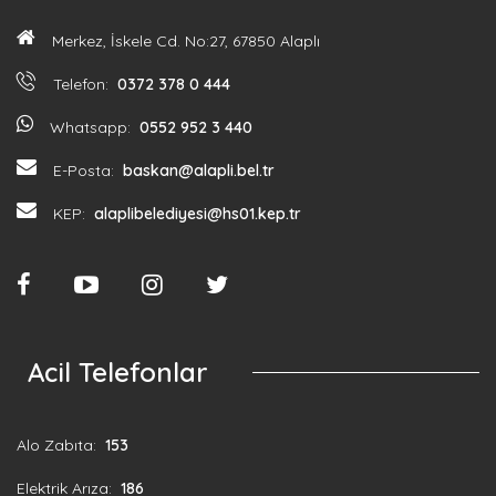
Merkez, İskele Cd. No:27, 67850 Alaplı
Telefon:
0372 378 0 444
Whatsapp:
0552 952 3 440
E-Posta:
baskan@alapli.bel.tr
KEP:
alaplibelediyesi@hs01.kep.tr
Acil Telefonlar
Alo Zabıta:
153
Elektrik Arıza:
186