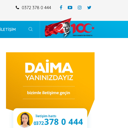
0372 378 0 444
MERKEZ MAHALLESİ 196 ADA 4-5-14 VE 15 SAYILI PARSELİ KAPSAYAN
DEĞİŞİKLİĞİ
İLETİŞİM