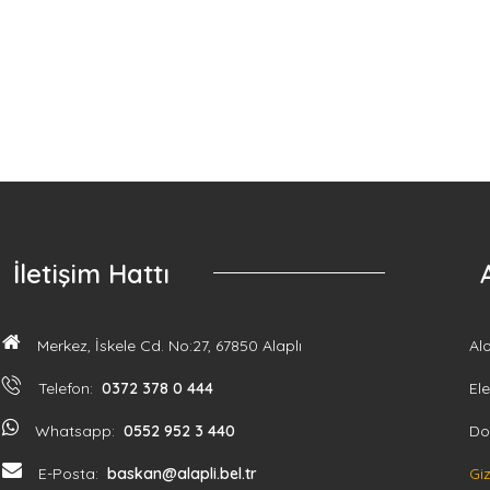
İletişim Hattı
Merkez, İskele Cd. No:27, 67850 Alaplı
Al
Telefon:
0372 378 0 444
Ele
Whatsapp:
0552 952 3 440
Do
E-Posta:
baskan@alapli.bel.tr
Giz