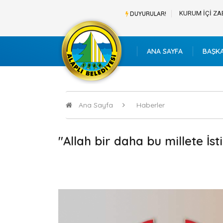
BAŞVURU LİSTESİ
KURUM İÇİ ZA
DUYURULAR!
ANA SAYFA
BAŞK
Ana Sayfa
Haberler
"Allah bir daha bu millete İst