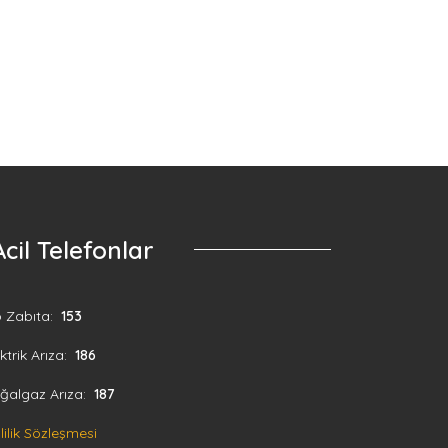
Köpek Sahiplendirme
Acil Telefonlar
o Zabıta:
153
ktrik Arıza:
186
ğalgaz Arıza:
187
lilik Sözleşmesi