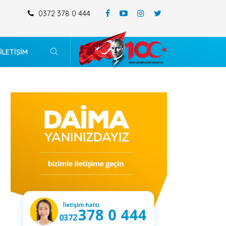
0372 378 0 444
MERKEZ MAHALLESİ 196 ADA 4-5-14 VE 15 SAYILI PARSELİ KAPSAYAN
DEĞİŞİKLİĞİ
İLETİŞİM