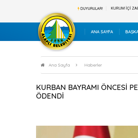
BAŞVURU LİSTESİ
KURUM İÇİ ZA
DUYURULAR!
ANA SAYFA
BAŞK
Ana Sayfa
Haberler
KURBAN BAYRAMI ÖNCESİ PE
ÖDENDİ