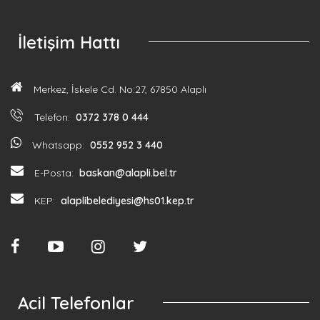
İletişim Hattı
Merkez, İskele Cd. No:27, 67850 Alaplı
Telefon:
0372 378 0 444
Whatsapp:
0552 952 3 440
E-Posta:
baskan@alapli.bel.tr
KEP:
alaplibelediyesi@hs01.kep.tr
Acil Telefonlar