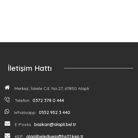
Köpek Sahiplendirme
İletişim Hattı
Merkez, İskele Cd. No:27, 67850 Alaplı
Telefon:
0372 378 0 444
Whatsapp:
0552 952 3 440
E-Posta:
baskan@alapli.bel.tr
KEP:
alaplibelediyesi@hs01.kep.tr