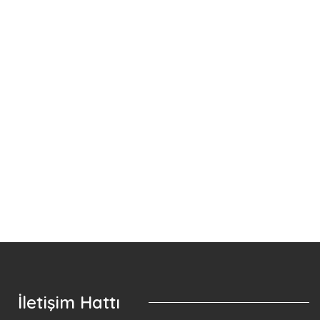
Anketlerimiz
E-Dergi
Köpek Sahiplendirme
İletişim Hattı