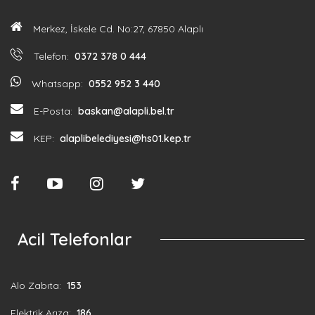
Merkez, İskele Cd. No:27, 67850 Alaplı
Telefon:
0372 378 0 444
Whatsapp:
0552 952 3 440
E-Posta:
baskan@alapli.bel.tr
KEP:
alaplibelediyesi@hs01.kep.tr
Acil Telefonlar
Alo Zabıta:
153
Elektrik Arıza:
186