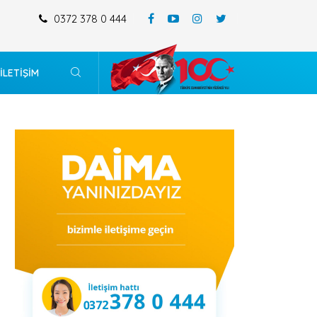
0372 378 0 444
MERKEZ MAHALLESİ 196 ADA 4-5-14 VE 15 SAYILI PARSELİ KAPSAYAN
DEĞİŞİKLİĞİ
İLETİŞİM