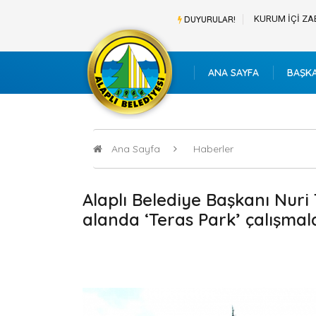
BAŞVURU LİSTESİ
KURUM İÇİ ZA
DUYURULAR!
ANA SAYFA
BAŞK
Ana Sayfa
Haberler
Alaplı Belediye Başkanı Nuri 
alanda ‘Teras Park’ çalışmalar