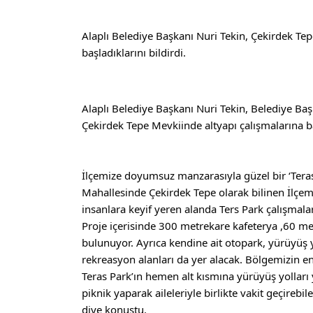
Alaplı Belediye Başkanı Nuri Tekin, Çekirdek Tepe
başladıklarını bildirdi.
Alaplı Belediye Başkanı Nuri Tekin, Belediye Başk
Çekirdek Tepe Mevkiinde altyapı çalışmalarına 
İlçemize doyumsuz manzarasıyla güzel bir ‘Teras P
Mahallesinde Çekirdek Tepe olarak bilinen İlçe
insanlara keyif yeren alanda Ters Park çalışmala
Proje içerisinde 300 metrekare kafeterya ,60 me
bulunuyor. Ayrıca kendine ait otopark, yürüyüş yo
rekreasyon alanları da yer alacak. Bölgemizin en
Teras Park’ın hemen alt kısmına yürüyüş yolları
piknik yaparak aileleriyle birlikte vakit geçirebi
diye konuştu.