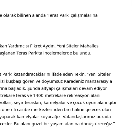
 olarak bilinen alanda ‘Teras Park’ çalışmalarına 
an Yardımcısı Fikret Aydın, Yeni Siteler Mahallesi 
başlanan Teras Park’ta incelemelerde bulundu.
ark’ kazandıracaklarını ifade eden Tekin, “Yeni Siteler 
mizi kuşbaşı gören ve doyumsuz Karadeniz manzarasıyla 
rına başladık. Şunda altyapı çalışmaları devam ediyor. 
trekare teras ve 1400 metrekare rekreasyon alanı 
lları, seyir terasları, kamelyalar ve çocuk oyun alanı gibi 
 önemli cazibe merkezlerinden biri haline gelecek olan 
 yaparak kamelyalar koyacağız. Vatandaşlarımız burada 
lecekler. Bu alanı güzel bir yaşam alanına dönüştüreceğiz.” 