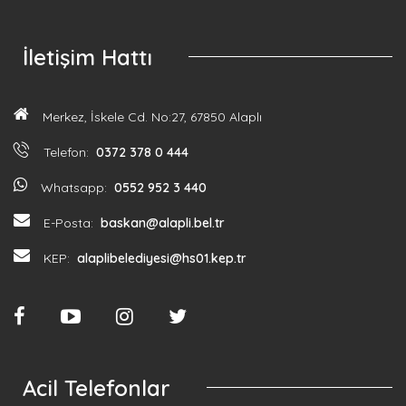
İletişim Hattı
Merkez, İskele Cd. No:27, 67850 Alaplı
Telefon:
0372 378 0 444
Whatsapp:
0552 952 3 440
E-Posta:
baskan@alapli.bel.tr
KEP:
alaplibelediyesi@hs01.kep.tr
Acil Telefonlar