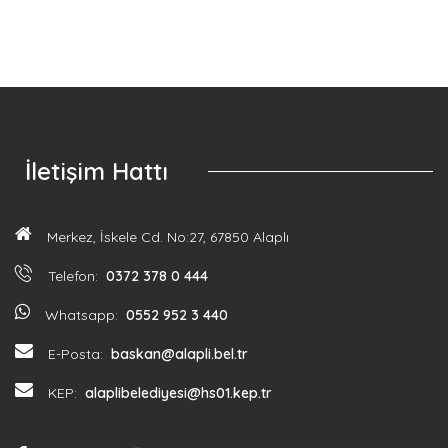
İletişim Hattı
Merkez, İskele Cd. No:27, 67850 Alaplı
Telefon:
0372 378 0 444
Whatsapp:
0552 952 3 440
E-Posta:
baskan@alapli.bel.tr
KEP:
alaplibelediyesi@hs01.kep.tr